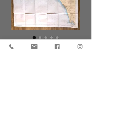
Carte marine île d’yeu
Prix
15,00 €
Carte marine
Dimensions 84x119 cm
Île d’Yeu
Saint Gilles croix de vie
Les sables d’olonne
Très bon état
Numéro 7402S