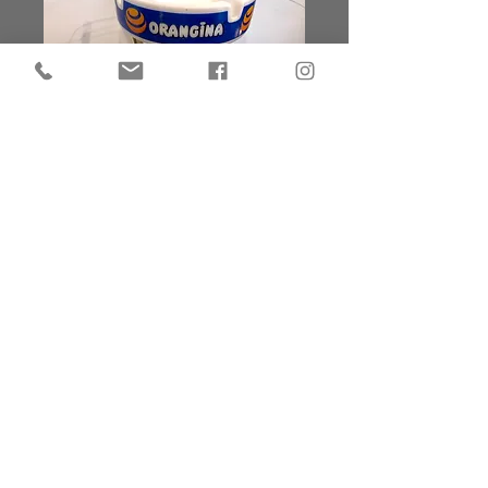
Cendrier orangina
Prix
4,00 €
Cendrier Orangina
Diamètre 11 cm
© 2020 par ATELIER NOVÉA