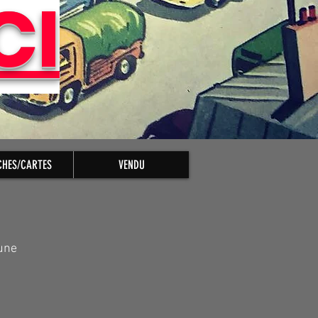
CI
CHES/CARTES
VENDU
une