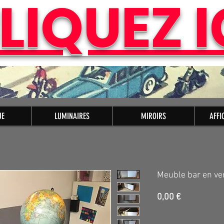
LIQUEZ I
UE
LUMINAIRES
MIROIRS
AFFI
Meuble bar en v
Prix
0,00 €