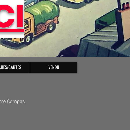
CI
CHES/CARTES
VENDU
erre Compas