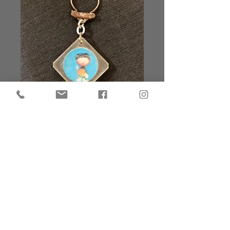
Porte clé Margotte
Prix
3,00 €
Porte clé Margotte ORTF
Le manège enchanté
Dans son jus