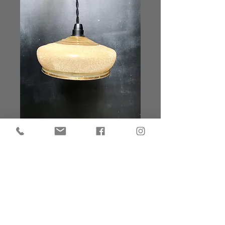
Suspension art déco
Prix
20,00 €
Suspension art déco en verre
granité jaune et doré
Diamètre 18 cm