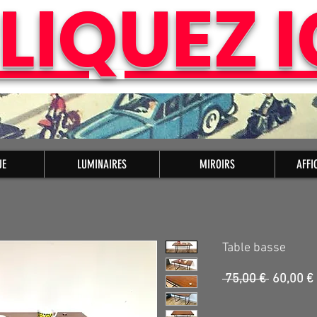
LIQUEZ I
UE
LUMINAIRES
MIROIRS
AFFI
Table basse
Prix
 75,00 € 
60,00 €
original